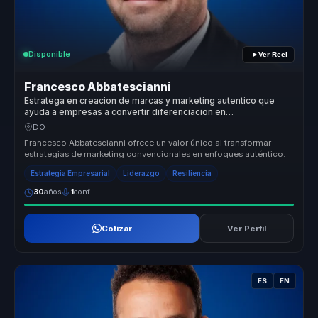
Disponible
Ver Reel
Francesco Abbatescianni
Estratega en creacion de marcas y marketing autentico que
ayuda a empresas a convertir diferenciacion en
posicionamiento, lealtad y ventaja competitiva.
DO
Francesco Abbatescianni ofrece un valor único al transformar
estrategias de marketing convencionales en enfoques auténticos
y efectivos q...
Estrategia Empresarial
Liderazgo
Resiliencia
30
años
1
conf.
Cotizar
Ver Perfil
ES
EN