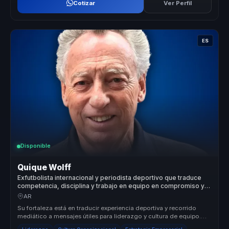
Cotizar
Ver Perfil
ES
Disponible
Quique Wolff
Exfutbolista internacional y periodista deportivo que traduce
competencia, disciplina y trabajo en equipo en compromiso y
cultura ganadora para empresas.
AR
Su fortaleza está en traducir experiencia deportiva y recorrido
mediático a mensajes útiles para liderazgo y cultura de equipo.
Conecta d...