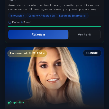
Armando traduce innovacion, liderazgo creativo y cambio en una
conversacion util para organizaciones que quieren preparar mejor
a sus equ...
Innovación
Cambio y Adaptación
Estrategia Empresarial
15
años
3
conf.
Cotizar
Ver Perfil
BILINGÜE
Recomendado CHM · TOP 4
Disponible