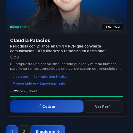
Disponible
Ver Reel
Claudia Palacios
Periodista con 21 anos en CNN y RCN que convierte
comunicacion, DEI y liderazgo femenino en decisiones
ejecutivas para lideres.
CO
Su propuesta une periodismo, criterio publico y mirada humana
para llevar temas complejos a una conversacion comprensible y
movilizadora....
Liderazgo
Comunicación Efectiva
Mujeres Líderes y Empoderamiento
21
años
3
conf.
Cotizar
Ver Perfil
1
2
Siguiente →