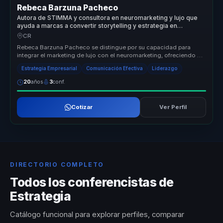
Rebeca Barzuna Pacheco
Autora de STIMMA y consultora en neuromarketing y lujo que
ayuda a marcas a convertir storytelling y estrategia en
posicionamiento y ventaja competitiva.
CR
Rebeca Barzuna Pacheco se distingue por su capacidad para
integrar el marketing de lujo con el neuromarketing, ofreciendo un
enfoque únic...
Estrategia Empresarial
Comunicación Efectiva
Liderazgo
20
años
3
conf.
Cotizar
Ver Perfil
DIRECTORIO COMPLETO
Todos los conferencistas de
Estrategia
Catálogo funcional para explorar perfiles, comparar