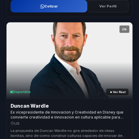
Cotizar
Ver Perfil
EN
Disponible
Ver Reel
Duncan Wardle
Ex vicepresidente de Innovacion y Creatividad en Disney que
convierte creatividad e innovacion en cultura aplicable para
lideres que deben reinventarse.
US
La propuesta de Duncan Wardle no gira alrededor de ideas
bonitas, sino de como construir culturas capaces de innovar de