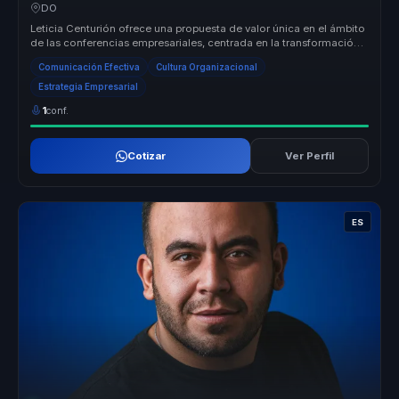
cohesion, criterio y ventaja competitiva.
DO
Leticia Centurión ofrece una propuesta de valor única en el ámbito
de las conferencias empresariales, centrada en la transformación
organ...
Comunicación Efectiva
Cultura Organizacional
Estrategia Empresarial
1
conf.
Cotizar
Ver Perfil
ES