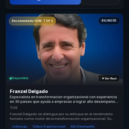
BILINGÜE
Recomendado CHM · TOP 2
Disponible
Ver Reel
Franzel Delgado
Especialista en transformacion organizacional con experiencia
en 30 paises que ayuda a empresas a lograr alto desempeno
con bienestar y cultura.
VE
Franzel Delgado se distingue por su enfoque en el rendimiento
humano como motor de la transformación organizacional. Su
metodología única...
Liderazgo
Cultura Organizacional
Alto Desempeño