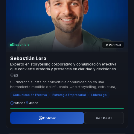
Disponible
Ver Reel
Sebastián Lora
Experto en storytelling corporativo y comunicación efectiva
que convierte oratoria y presencia en claridad y decisiones
para líderes y equipos.
ES
Su diferencial esta en convertir la comunicacion en una
herramienta medible de influencia. Une storytelling, estructura,
presencia y pers...
Comunicación Efectiva
Estrategia Empresarial
Liderazgo
10
años
3
conf.
Cotizar
Ver Perfil