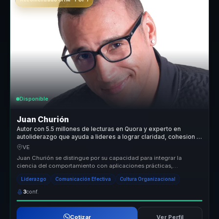
Disponible
Juan Churión
Autor con 5.5 millones de lecturas en Quora y experto en
autoliderazgo que ayuda a lideres a lograr claridad, cohesion y
mejores decisiones.
VE
Juan Churión se distingue por su capacidad para integrar la
ciencia del comportamiento con aplicaciones prácticas,
ofreciendo a las organ...
Liderazgo
Comunicación Efectiva
Cultura Organizacional
3
conf.
Cotizar
Ver Perfil