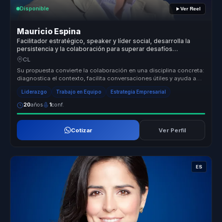
Disponible
Ver Reel
Mauricio Espina
Facilitador estratégico, speaker y líder social, desarrolla la
persistencia y la colaboración para superar desafíos
complejos sin colapsar en el camino
CL
Su propuesta convierte la colaboración en una disciplina concreta:
diagnostica el contexto, facilita conversaciones útiles y ayuda a
equi...
Liderazgo
Trabajo en Equipo
Estrategia Empresarial
20
años
1
conf.
Cotizar
Ver Perfil
ES