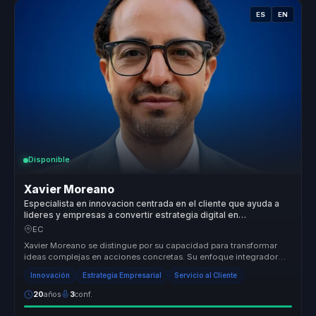
ES
EN
Disponible
Xavier Moreano
Especialista en innovacion centrada en el cliente que ayuda a
lideres y empresas a convertir estrategia digital en
crecimiento, diferenciacion y lealtad.
EC
Xavier Moreano se distingue por su capacidad para transformar
ideas complejas en acciones concretas. Su enfoque integrador
conecta la inn...
Innovación
Estrategia Empresarial
Servicio al Cliente
20
años
3
conf.