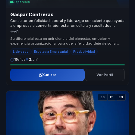
Disponible
Gaspar Contreras
Consultor en felicidad laboral y liderazgo consciente que ayuda
a empresas a convertir bienestar en cultura y resultados
sostenibles.
AR
Su diferencial está en unir ciencia del bienestar, emoción y
experiencia organizacional para que la felicidad deje de sonar
abstracta. At...
Liderazgo
Estrategia Empresarial
Productividad
15
años
2
conf.
Cotizar
Ver Perfil
ES
IT
EN