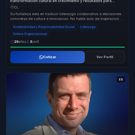
transformacion cultural en crecimiento y resultados para
empresas.
CL
Su fortaleza esta en traducir liderazgo colaborativo a decisiones
concretas de cultura e innovacion. No habla solo de inspiracion:
ayuda ...
Sostenibilidad y Responsabilidad Social
Liderazgo
Cultura Organizacional
20
años
3
conf.
Cotizar
Ver Perfil
ES