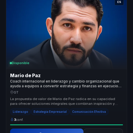
ES
Disponible
Mario de Paz
Coach internacional en liderazgo y cambio organizacional que
ayuda a equipos a convertir estrategia y finanzas en ejecucion,
foco y crecimiento.
GT
La propuesta de valor de Mario de Paz radica en su capacidad
para ofrecer soluciones integrales que combinan inspiración y
acción. Su enf...
Liderazgo
Estrategia Empresarial
Comunicación Efectiva
3
conf.