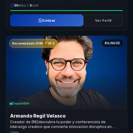
30
años
3
conf.
Cotizar
Ver Perfil
BILINGÜE
Recomendado CHM · TOP 3
Disponible
Armando Regil Velasco
Creador de (RE)descubre tu poder y conferencista de
liderazgo creativo que convierte innovacion disruptiva en
accion para organizaciones y equipos.
MX