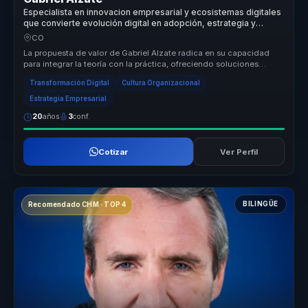
Especialista en innovacion empresarial y ecosistemas digitales
que convierte evolución digital en adopción, estrategia y
ventaja competitiva para empresas.
CO
La propuesta de valor de Gabriel Alzate radica en su capacidad
para integrar la teoría con la práctica, ofreciendo soluciones
digitales q...
Transformación Digital
Cultura Organizacional
Estrategia Empresarial
20
años
3
conf.
Cotizar
Ver Perfil
BILINGÜE
Recomendado CHM · TOP 4