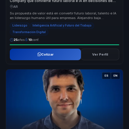
Company que convierte futuro laboral e IA en decisiones de
negocio.
AR
Su propuesta de valor está en convertir futuro laboral, talento e IA
en liderazgo humano útil para empresas. Alejandro baja
tendencias y ...
Liderazgo
Inteligencia Artificial y Futuro del Trabajo
Transformación Digital
25
años
10
conf.
Cotizar
Ver Perfil
ES
EN