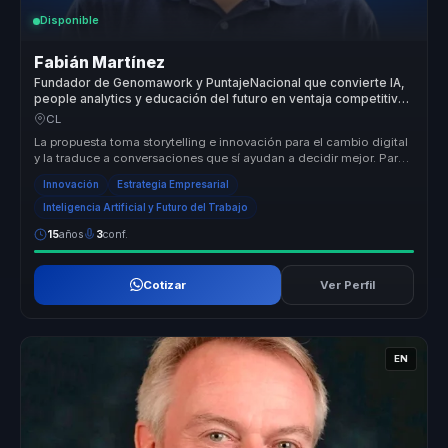
Disponible
Fabián Martínez
Fundador de Genomawork y PuntajeNacional que convierte IA,
people analytics y educación del futuro en ventaja competitiva
para organizaciones.
CL
La propuesta toma storytelling e innovación para el cambio digital
y la traduce a conversaciones que sí ayudan a decidir mejor. Para
lide...
Innovación
Estrategia Empresarial
Inteligencia Artificial y Futuro del Trabajo
15
años
3
conf.
Cotizar
Ver Perfil
EN