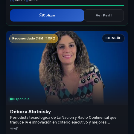
10
años
3
conf.
Cotizar
Ver Perfil
BILINGÜE
Recomendado CHM · TOP 2
Disponible
Débora Slotnisky
Periodista tecnológica de La Nación y Radio Continental que
traduce IA e innovación en criterio ejecutivo y mejores
decisiones para líderes.
AR