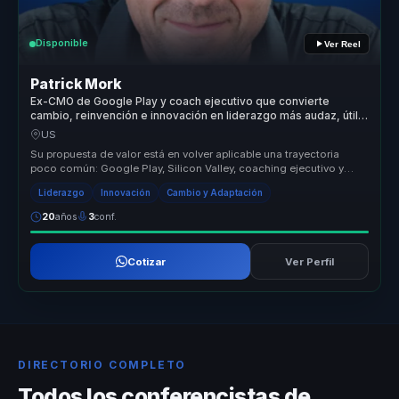
Disponible
Ver Reel
Patrick Mork
Ex-CMO de Google Play y coach ejecutivo que convierte
cambio, reinvención e innovación en liderazgo más audaz, útil y
real.
US
Su propuesta de valor está en volver aplicable una trayectoria
poco común: Google Play, Silicon Valley, coaching ejecutivo y
reinvención ...
Liderazgo
Innovación
Cambio y Adaptación
20
años
3
conf.
Cotizar
Ver Perfil
DIRECTORIO COMPLETO
Todos los conferencistas de