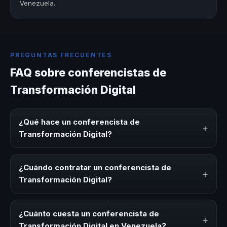
Venezuela.
PREGUNTAS FRECUENTES
FAQ sobre conferencistas de
Transformación Digital
¿Qué hace un conferencista de
+
Transformación Digital?
Un conferencista de Transformación Digital es un experto
que comparte conocimiento, estrategias y experiencias
¿Cuándo contratar un conferencista de
+
sobre este tema en eventos corporativos, convenciones
Transformación Digital?
y seminarios. Su objetivo es generar reflexión, inspiración
y herramientas aplicables para la audiencia.
Es ideal contratar un conferencista de Transformación
Digital para kick-offs, convenciones anuales, programas
¿Cuánto cuesta un conferencista de
+
de desarrollo, eventos de integración o cuando tu
Transformación Digital en Venezuela?