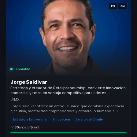
ES
EN
Disponible
Jorge Saldívar
Estratega y creador de Retailpreneurship, convierte innovacion
comercial y retail en ventaja competitiva para lideres
empresariales.
MX
Jorge Saldívar ofrece un enfoque único que combina experiencia
ejecutiva, mentalidad emprendedora y desarrollo humano. Su
metodología Ret...
Estrategia Empresarial
Innovación
Servicio al Cliente
30
años
3
conf.