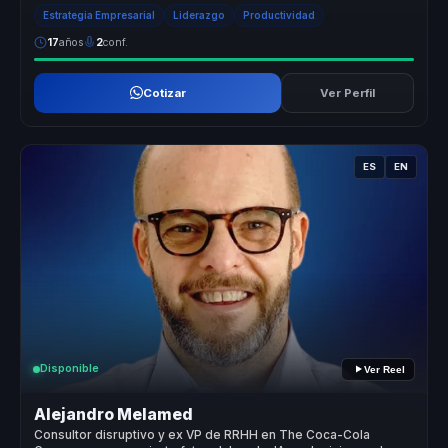
marcada...
Estrategia Empresarial
Liderazgo
Productividad
17
años
2
conf.
Cotizar
Ver Perfil
ES
EN
Disponible
Ver Reel
Alejandro Melamed
Consultor disruptivo y ex VP de RRHH en The Coca-Cola