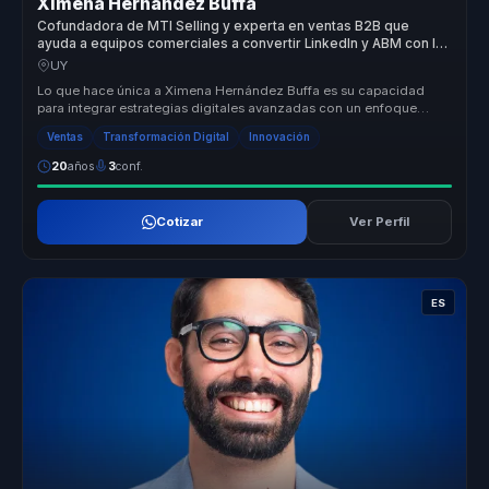
Ximena Hernández Buffa
Cofundadora de MTI Selling y experta en ventas B2B que
ayuda a equipos comerciales a convertir LinkedIn y ABM con IA
en negocios medibles.
UY
Lo que hace única a Ximena Hernández Buffa es su capacidad
para integrar estrategias digitales avanzadas con un enfoque
humano en el soci...
Ventas
Transformación Digital
Innovación
20
años
3
conf.
Cotizar
Ver Perfil
ES