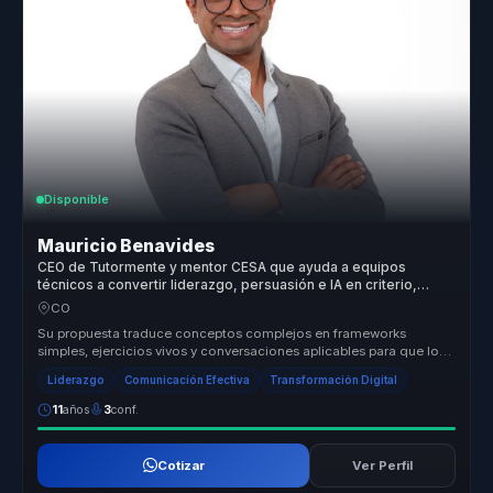
Disponible
Mauricio Benavides
CEO de Tutormente y mentor CESA que ayuda a equipos
técnicos a convertir liderazgo, persuasión e IA en criterio,
influencia y acción.
CO
Su propuesta traduce conceptos complejos en frameworks
simples, ejercicios vivos y conversaciones aplicables para que los
equipos convier...
Liderazgo
Comunicación Efectiva
Transformación Digital
11
años
3
conf.
Cotizar
Ver Perfil