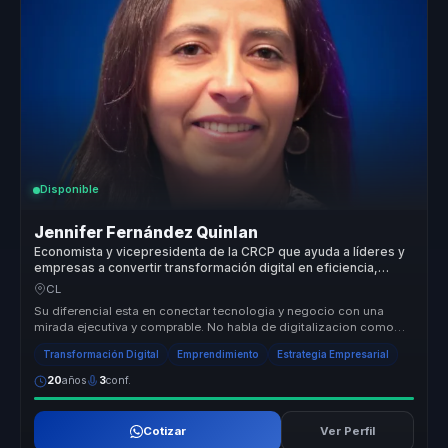
Disponible
Jennifer Fernández Quinlan
Economista y vicepresidenta de la CRCP que ayuda a líderes y
empresas a convertir transformación digital en eficiencia,
rentabilidad y cultura de innovación.
CL
Su diferencial esta en conectar tecnologia y negocio con una
mirada ejecutiva y comprable. No habla de digitalizacion como
moda, sino com...
Transformación Digital
Emprendimiento
Estrategia Empresarial
20
años
3
conf.
Cotizar
Ver Perfil