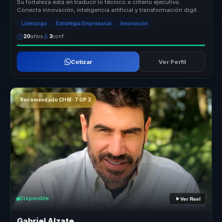
Su fortaleza está en traducir lo técnico a criterio ejecutivo.
Conecta innovación, inteligencia artificial y transformación digital
con p...
Liderazgo
Estrategia Empresarial
Innovación
20
años
3
conf.
Cotizar
Ver Perfil
Recomendado CHM · TOP 3
Disponible
Ver Reel
Gabriel Alzate