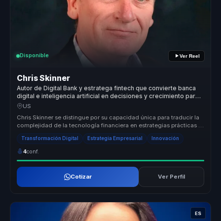
Disponible
Ver Reel
Chris Skinner
Autor de Digital Bank y estratega fintech que convierte banca
digital e inteligencia artificial en decisiones y crecimiento para
empresas.
US
Chris Skinner se distingue por su capacidad única para traducir la
complejidad de la tecnología financiera en estrategias prácticas y
efe...
Transformación Digital
Estrategia Empresarial
Innovación
4
conf.
Cotizar
Ver Perfil
ES