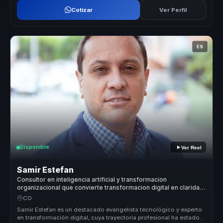
Cotizar
Ver Perfil
ES
Disponible
Ver Reel
Samir Estefan
Consultor en inteligencia artificial y transformacion
organizacional que convierte transformacion digital en claridad
y ejecucion para directivos y empresas.
CO
Samir Estefan es un destacado evangelista tecnológico y experto
en transformación digital, cuya trayectoria profesional ha estado