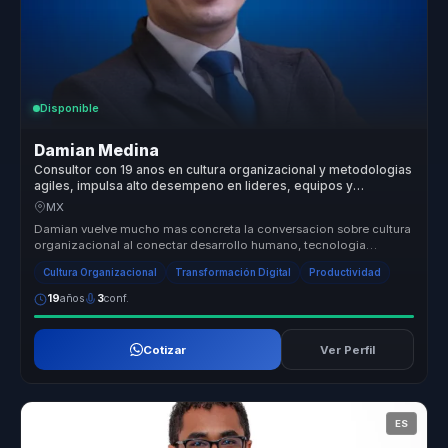
Disponible
Damian Medina
Consultor con 19 anos en cultura organizacional y metodologias
agiles, impulsa alto desempeno en lideres, equipos y
empresas.
MX
Damian vuelve mucho mas concreta la conversacion sobre cultura
organizacional al conectar desarrollo humano, tecnologia
aplicada y alto d...
Cultura Organizacional
Transformación Digital
Productividad
19
años
3
conf.
Cotizar
Ver Perfil
ES