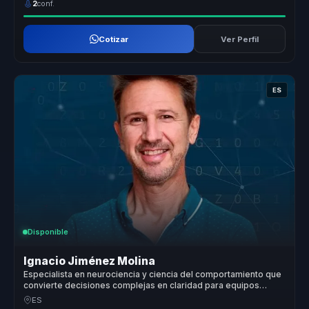
2
conf.
Cotizar
Ver Perfil
ES
Disponible
Ignacio Jiménez Molina
Especialista en neurociencia y ciencia del comportamiento que
convierte decisiones complejas en claridad para equipos
directivos.
ES