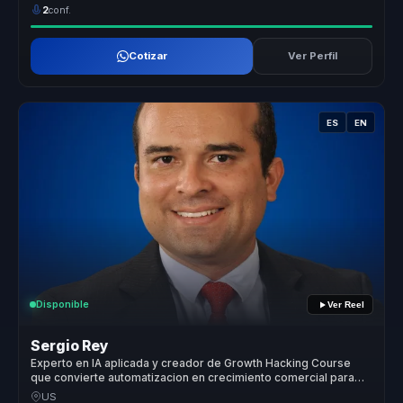
2
conf.
Cotizar
Ver Perfil
ES
EN
Disponible
Ver Reel
Sergio Rey
Experto en IA aplicada y creador de Growth Hacking Course
que convierte automatizacion en crecimiento comercial para
empresas.
US