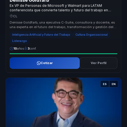
Denisse Goldfarb
Ex VP de Personas de Microsoft y Walmart para LATAM
conferencista que convierte talento y futuro del trabajo en
claridad para empresas.
CL
Denisse Goldfarb, una ejecutiva C-Suite, consultora y docente, es
una experta en el futuro del trabajo, transformación y gestión del
tale...
Inteligencia Artificial y Futuro del Trabajo
Cultura Organizacional
Liderazgo
10
años
3
conf.
Cotizar
Ver Perfil
ES
EN