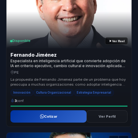
Disponible
Ver Reel
Fernando Jiménez
Especialista en inteligencia artificial que convierte adopción de
IA en criterio ejecutivo, cambio cultural e innovación aplicada
para empresas.
PE
La propuesta de Fernando Jimenez parte de un problema que hoy
preocupa a muchas organizaciones: como adoptar inteligencia
artificial sin ...
Innovación
Cultura Organizacional
Estrategia Empresarial
3
conf.
Cotizar
Ver Perfil