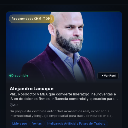
Recomendado CHM · TOP 1
Disponible
Ver Reel
Alejandro Lanuque
PhD, Posdoctor y MBA que convierte liderazgo, neuroventas e
IA en decisiones firmes, influencia comercial y ejecución para
líderes y equipos
AR
Su propuesta combina autoridad académica real, experiencia
internacional y lenguaje empresarial para traducir neurociencia,
power skills ...
Liderazgo
Ventas
Inteligencia Artificial y Futuro del Trabajo