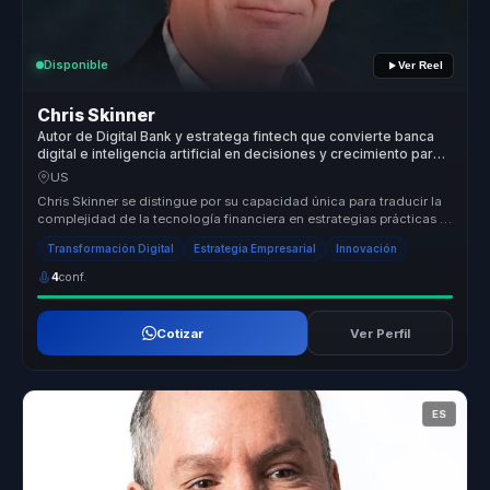
Disponible
Ver Reel
Chris Skinner
Autor de Digital Bank y estratega fintech que convierte banca
digital e inteligencia artificial en decisiones y crecimiento para
empresas.
US
Chris Skinner se distingue por su capacidad única para traducir la
complejidad de la tecnología financiera en estrategias prácticas y
efe...
Transformación Digital
Estrategia Empresarial
Innovación
4
conf.
Cotizar
Ver Perfil
ES