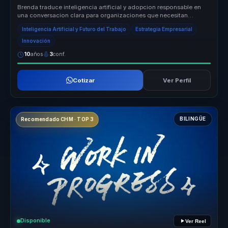
Brenda traduce inteligencia artificial y adopcion responsable en
una conversacion clara para organizaciones que necesitan
criterio, etica...
Inteligencia Artificial y Futuro del Trabajo
Estrategia Empresarial
Innovación
10
años
3
conf.
Cotizar
Ver Perfil
BILINGÜE
Recomendado CHM · TOP 3
Disponible
Ver Reel