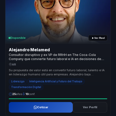
Disponible
Ver Reel
Alejandro Melamed
Consultor disruptivo y ex VP de RRHH en The Coca-Cola
Company que convierte futuro laboral e IA en decisiones de
negocio.
AR
Su propuesta de valor está en convertir futuro laboral, talento e IA
en liderazgo humano útil para empresas. Alejandro baja
tendencias y ...
Liderazgo
Inteligencia Artificial y Futuro del Trabajo
Transformación Digital
25
años
10
conf.
Cotizar
Ver Perfil