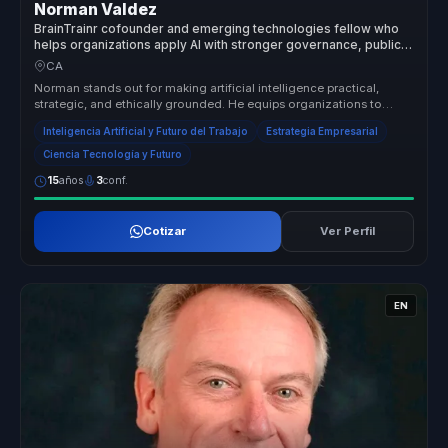
Norman Valdez
BrainTrainr cofounder and emerging technologies fellow who
helps organizations apply AI with stronger governance, public
trust, and long-term social value.
CA
Norman stands out for making artificial intelligence practical,
strategic, and ethically grounded. He equips organizations to
move beyond...
Inteligencia Artificial y Futuro del Trabajo
Estrategia Empresarial
Ciencia Tecnología y Futuro
15
años
3
conf.
Cotizar
Ver Perfil
EN