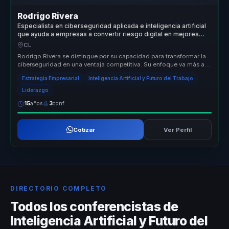
Rodrigo Rivera
Especialista en ciberseguridad aplicada e inteligencia artificial
que ayuda a empresas a convertir riesgo digital en mejores
decisiones y ventaja competitiva.
CL
Rodrigo Rivera se distingue por su capacidad para transformar la
ciberseguridad en una ventaja competitiva. Su enfoque va más allá
de la ...
Estrategia Empresarial
Inteligencia Artificial y Futuro del Trabajo
Liderazgo
15
años
3
conf.
Cotizar
Ver Perfil
DIRECTORIO COMPLETO
Todos los conferencistas de
Inteligencia Artificial y Futuro del