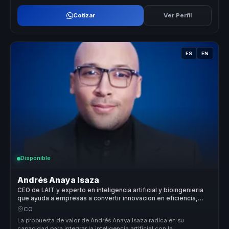
Cotizar
Ver Perfil
ES
EN
Disponible
Andrés Anaya Isaza
CEO de LAIT y experto en inteligencia artificial y bioingenieria
que ayuda a empresas a convertir innovacion en eficiencia,
crecimiento y ventaja competitiva.
CO
La propuesta de valor de Andrés Anaya Isaza radica en su
capacidad para integrar la inteligencia artificial con la