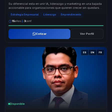
Su diferencial esta en unir IA, liderazgo y marketing en una bajada
accionable para organizaciones que quieren crecer sin quedarse
en teo...
Estrategia Empresarial
Liderazgo
Emprendimiento
15
años
3
conf.
Cotizar
Ver Perfil
ES
EN
FR
Disponible