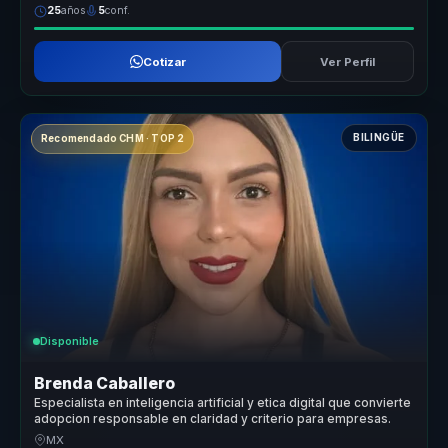
25
años
5
conf.
Cotizar
Ver Perfil
BILINGÜE
Recomendado CHM · TOP 2
Disponible
Brenda Caballero
Especialista en inteligencia artificial y etica digital que convierte
adopcion responsable en claridad y criterio para empresas.
MX