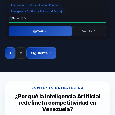
empresas ...
Innovación
Comunicación Efectiva
Inteligencia Artificial y Futuro del Trabajo
9
años
3
conf.
Cotizar
Ver Perfil
1
2
Siguiente →
CONTEXTO ESTRATÉGICO
¿Por qué la Inteligencia Artificial
redefine la competitividad en
Venezuela?