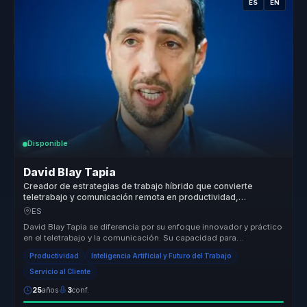
ES
EN
Disponible
David Blay Tapia
Creador de estrategias de trabajo híbrido que convierte
teletrabajo y comunicación remota en productividad,
coordinación y bienestar para empresas.
ES
David Blay Tapia se diferencia por su enfoque innovador y práctico
en el teletrabajo y la comunicación. Su capacidad para
implementar mod...
Productividad
Inteligencia Artificial y Futuro del Trabajo
Servicio al Cliente
25
años
3
conf.