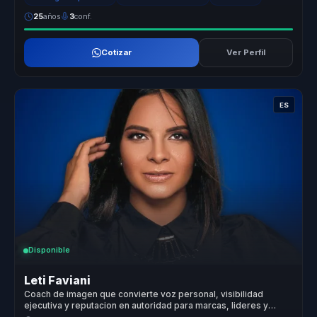
25
años
3
conf.
Cotizar
Ver Perfil
ES
Disponible
Leti Faviani
Coach de imagen que convierte voz personal, visibilidad
ejecutiva y reputacion en autoridad para marcas, lideres y
voceros.