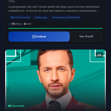
CL
La propuesta de Leti Faviani parte de algo que muchas empresas
subestiman: la forma en que sus lideres y equipos se presentan
tambien com...
Marca Personal
Liderazgo
Comunicación Efectiva
17
años
3
conf.
Cotizar
Ver Perfil
ES
Disponible