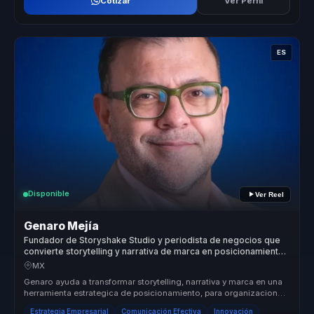
Cotizar
Ver Perfil
ES
Disponible
Ver Reel
Genaro Mejía
Fundador de Storyshake Studio y periodista de negocios que
convierte storytelling y narrativa de marca en posicionamiento
para empresas y lideres.
MX
Genaro ayuda a transformar storytelling, narrativa y marca en una
herramienta estrategica de posicionamiento, para organizaciones
que nec...
Estrategia Empresarial
Comunicación Efectiva
Innovación