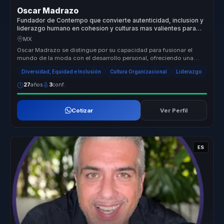
Oscar Madrazo
Fundador de Contempo que convierte autenticidad, inclusion y
liderazgo humano en cohesion y culturas mas valientes para
empresas y equipos.
MX
Oscar Madrazo se distingue por su capacidad para fusionar el
mundo de la moda con el desarrollo personal, ofreciendo una
propuesta de val...
Diversidad, Equidad e Inclusión
Cultura Organizacional
Liderazgo
27
años
3
conf.
Cotizar
Ver Perfil
ES