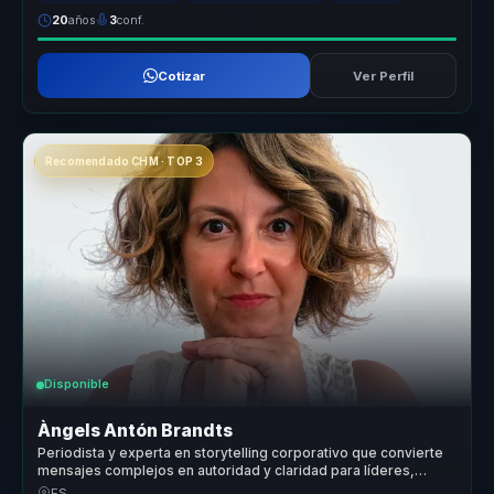
20
años
3
conf.
Cotizar
Ver Perfil
Recomendado CHM · TOP 3
Disponible
Àngels Antón Brandts
Periodista y experta en storytelling corporativo que convierte
mensajes complejos en autoridad y claridad para líderes,
portavoces y organizaciones.
ES