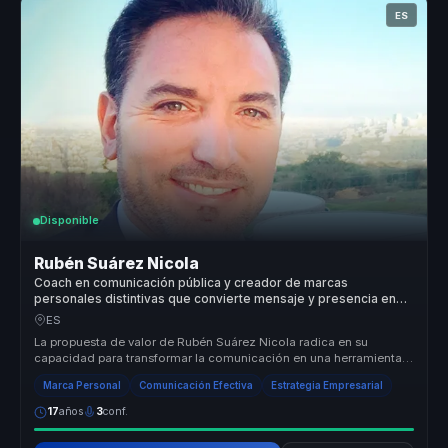
ES
Disponible
Rubén Suárez Nicola
Coach en comunicación pública y creador de marcas
personales distintivas que convierte mensaje y presencia en
autoridad para líderes y portavoces.
ES
La propuesta de valor de Rubén Suárez Nicola radica en su
capacidad para transformar la comunicación en una herramienta
de liderazgo efec...
Marca Personal
Comunicación Efectiva
Estrategia Empresarial
17
años
3
conf.