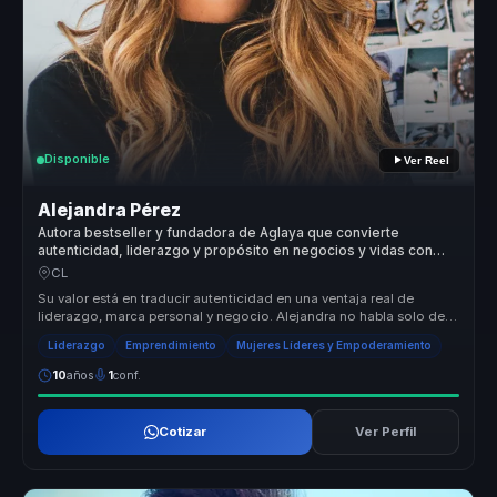
Disponible
Ver Reel
Alejandra Pérez
Autora bestseller y fundadora de Aglaya que convierte
autenticidad, liderazgo y propósito en negocios y vidas con
sentido.
CL
Su valor está en traducir autenticidad en una ventaja real de
liderazgo, marca personal y negocio. Alejandra no habla solo de
inspiración...
Liderazgo
Emprendimiento
Mujeres Líderes y Empoderamiento
10
años
1
conf.
Cotizar
Ver Perfil