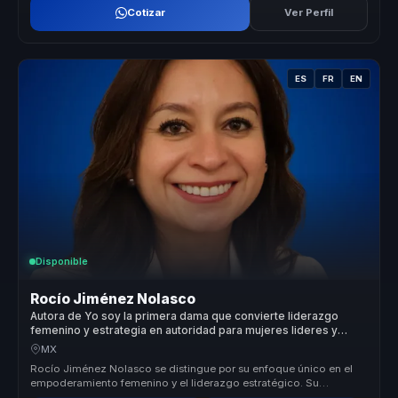
Cotizar
Ver Perfil
ES
FR
EN
Disponible
Rocío Jiménez Nolasco
Autora de Yo soy la primera dama que convierte liderazgo
femenino y estrategia en autoridad para mujeres lideres y
organizaciones.
MX
Rocío Jiménez Nolasco se distingue por su enfoque único en el
empoderamiento femenino y el liderazgo estratégico. Su
capacidad para trans...