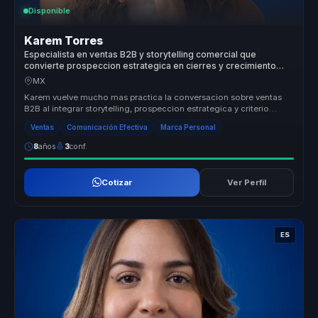
Disponible
Karem Torres
Especialista en ventas B2B y storytelling comercial que
convierte prospeccion estrategica en cierres y crecimiento
para equipos comerciales.
MX
Karem vuelve mucho mas practica la conversacion sobre ventas
B2B al integrar storytelling, prospeccion estrategica y criterio
comercial e...
Ventas
Comunicación Efectiva
Marca Personal
8
años
3
conf.
Cotizar
Ver Perfil
ES