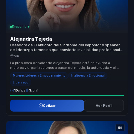
Disponible
Alejandra Tejeda
Creadora de El Antidoto del Sindrome del Impostor y speaker
de liderazgo femenino que convierte invisibilidad profesional
en autoridad para mujeres lideres.
MX
La propuesta de valor de Alejandra Tejeda está en ayudar a
mujeres y organizaciones a pasar del miedo, la auto-duda y el
auto sabotaje a ...
Mujeres Líderes y Empoderamiento
Inteligencia Emocional
Liderazgo
10
años
3
conf.
Cotizar
Ver Perfil
ES