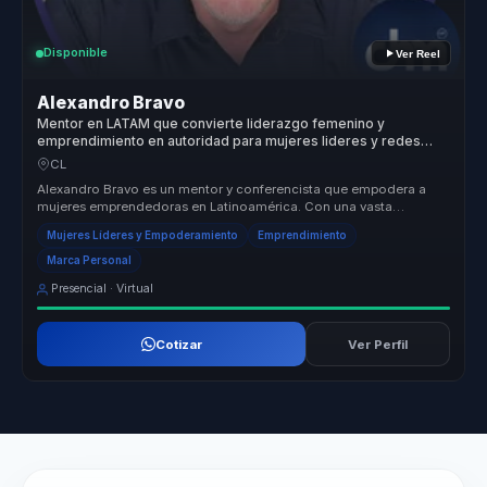
Disponible
Ver Reel
Alexandro Bravo
Mentor en LATAM que convierte liderazgo femenino y
emprendimiento en autoridad para mujeres lideres y redes
empresariales.
CL
Alexandro Bravo es un mentor y conferencista que empodera a
mujeres emprendedoras en Latinoamérica. Con una vasta
experiencia y formación...
Mujeres Líderes y Empoderamiento
Emprendimiento
Marca Personal
Presencial · Virtual
Cotizar
Ver Perfil