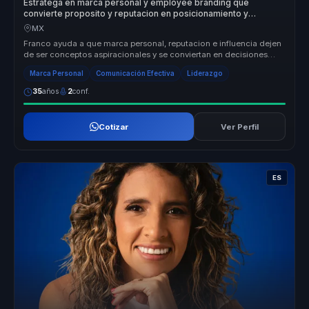
Estratega en marca personal y employee branding que
convierte proposito y reputacion en posicionamiento y
autoridad para lideres y organizaciones.
MX
Franco ayuda a que marca personal, reputacion e influencia dejen
de ser conceptos aspiracionales y se conviertan en decisiones
concretas ...
Marca Personal
Comunicación Efectiva
Liderazgo
35
años
2
conf.
Cotizar
Ver Perfil
ES