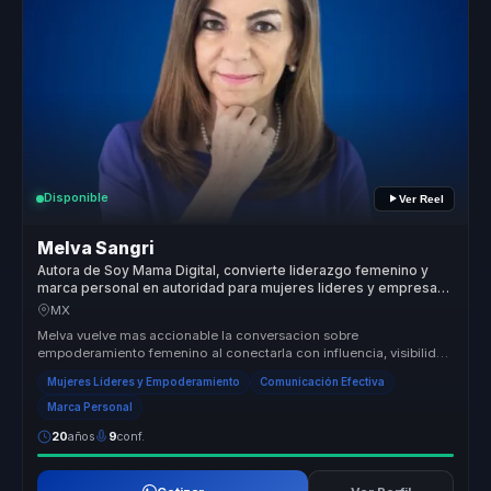
Disponible
Ver Reel
Melva Sangri
Autora de Soy Mama Digital, convierte liderazgo femenino y
marca personal en autoridad para mujeres lideres y empresas
globales.
MX
Melva vuelve mas accionable la conversacion sobre
empoderamiento femenino al conectarla con influencia, visibilidad
y capacidad real de d...
Mujeres Líderes y Empoderamiento
Comunicación Efectiva
Marca Personal
20
años
9
conf.