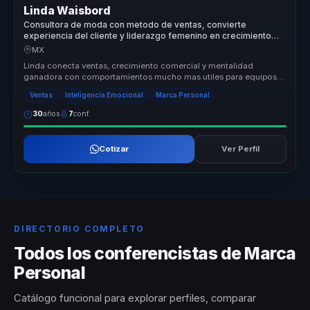
Linda Waisbord
Consultora de moda con metodo de ventas, convierte
experiencia del cliente y liderazgo femenino en crecimiento
comercial para marcas.
MX
Linda conecta ventas, crecimiento comercial y mentalidad
ganadora con comportamientos mucho mas utiles para equipos
que necesitan sostene...
Ventas
Inteligencia Emocional
Marca Personal
30
años
7
conf.
Cotizar
Ver Perfil
DIRECTORIO COMPLETO
Todos los conferencistas de Marca
Personal
Catálogo funcional para explorar perfiles, comparar