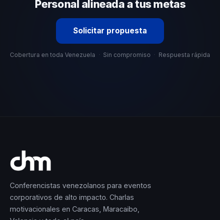
selección estratégica basada en estos criterios.
Personal alineada a tus metas
Solicitar propuesta
Cobertura en toda Venezuela
·
Sin compromiso
·
Respuesta rápida
Conferencistas venezolanos para eventos
corporativos de alto impacto. Charlas
motivacionales en Caracas, Maracaibo,