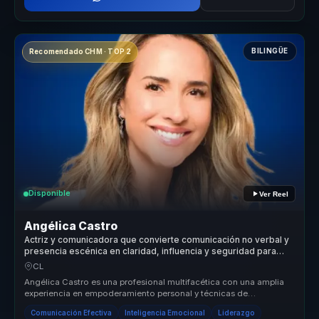
BILINGÜE
Recomendado CHM · TOP 2
Disponible
Ver Reel
Angélica Castro
Actriz y comunicadora que convierte comunicación no verbal y
presencia escénica en claridad, influencia y seguridad para
líderes y voceros.
CL
Angélica Castro es una profesional multifacética con una amplia
experiencia en empoderamiento personal y técnicas de
reprogramación menta...
Comunicación Efectiva
Inteligencia Emocional
Liderazgo