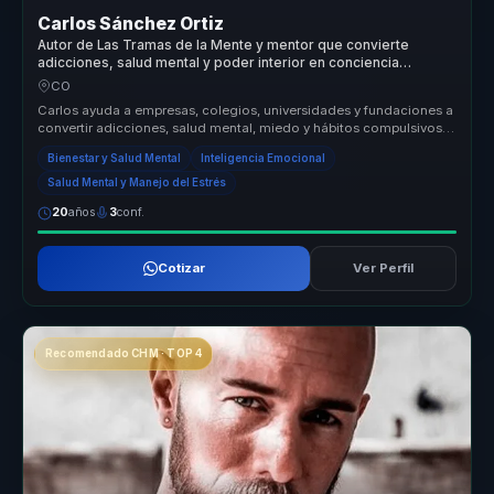
Carlos Sánchez Ortiz
Autor de Las Tramas de la Mente y mentor que convierte
adicciones, salud mental y poder interior en conciencia
aplicable.
CO
Carlos ayuda a empresas, colegios, universidades y fundaciones a
convertir adicciones, salud mental, miedo y hábitos compulsivos
en conci...
Bienestar y Salud Mental
Inteligencia Emocional
Salud Mental y Manejo del Estrés
20
años
3
conf.
Cotizar
Ver Perfil
Recomendado CHM · TOP 4