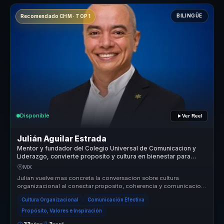
BILINGÜE
Recomendado CHM · TOP 1
Disponible
Ver Reel
Julián Aguilar Estrada
Mentor y fundador del Colegio Universal de Comunicacion y
Liderazgo, convierte proposito y cultura en bienestar para
organizaciones.
MX
Julian vuelve mas concreta la conversacion sobre cultura
organizacional al conectar proposito, coherencia y comunicacion
con decisiones p...
Cultura Organizacional
Comunicación Efectiva
Propósito, Valores e Inspiración