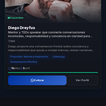
Disponible
Diego Dreyfus
Mentor y TEDx speaker que convierte conversaciones
incomodas, responsabilidad y conciencia en claridad para
lideres y equipos.
MX
Diego propone una conversacion frontal sobre conciencia y
responsabilidad que ayuda a romper inercias, revisar narrativas
personales y ab...
Propósito, Valores e Inspiración
Liderazgo
Comunicación Efectiva
15
años
3
conf.
Cotizar
Ver Perfil