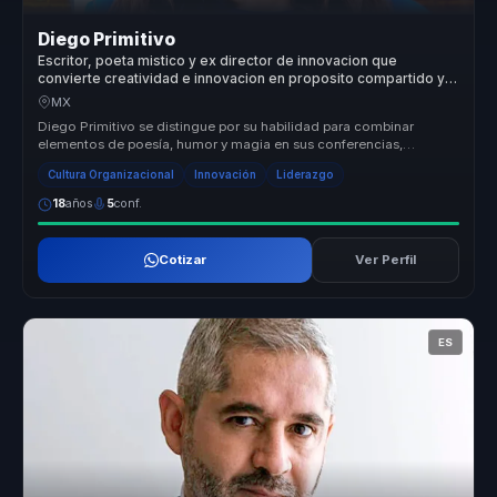
Diego Primitivo
Escritor, poeta mistico y ex director de innovacion que
convierte creatividad e innovacion en proposito compartido y
cohesion para organizaciones y equipos.
MX
Diego Primitivo se distingue por su habilidad para combinar
elementos de poesía, humor y magia en sus conferencias,
creando experiencias ...
Cultura Organizacional
Innovación
Liderazgo
18
años
5
conf.
Cotizar
Ver Perfil
ES