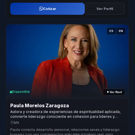
Cotizar
Ver Perfil
ES
EN
Disponible
Ver Reel
Paula Morelos Zaragoza
Autora y creadora de experiencias de espiritualidad aplicada,
convierte liderazgo consciente en cohesion para lideres y
equipos.
MX
Paula conecta desarrollo personal, relaciones sanas y liderazgo
humano con una conversacion aplicable al trabajo real, para