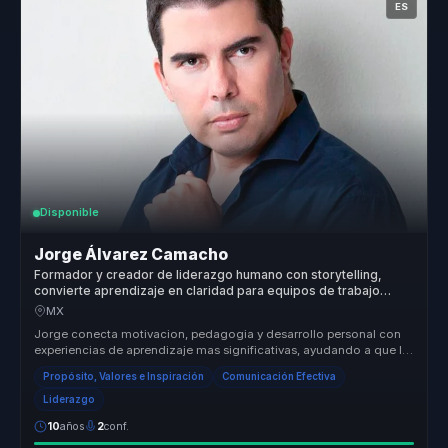
ES
Disponible
Jorge Álvarez Camacho
Formador y creador de liderazgo humano con storytelling,
convierte aprendizaje en claridad para equipos de trabajo
reales.
MX
Jorge conecta motivacion, pedagogia y desarrollo personal con
experiencias de aprendizaje mas significativas, ayudando a que la
audiencia...
Propósito, Valores e Inspiración
Comunicación Efectiva
Liderazgo
10
años
2
conf.