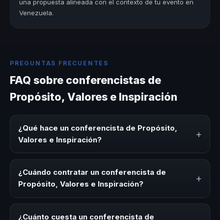
una propuesta alineada con el contexto de tu evento en
Venezuela.
PREGUNTAS FRECUENTES
FAQ sobre conferencistas de
Propósito, Valores e Inspiración
¿Qué hace un conferencista de Propósito,
+
Valores e Inspiración?
Un conferencista de Propósito, Valores e Inspiración es
un experto que comparte conocimiento, estrategias y
¿Cuándo contratar un conferencista de
+
experiencias sobre este tema en eventos corporativos,
Propósito, Valores e Inspiración?
convenciones y seminarios. Su objetivo es generar
reflexión, inspiración y herramientas aplicables para la
Es ideal contratar un conferencista de Propósito, Valores
audiencia.
e Inspiración para kick-offs, convenciones anuales,
¿Cuánto cuesta un conferencista de