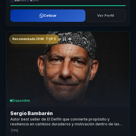
33
años
3
conf.
Cotizar
Ver Perfil
Recomendado CHM · TOP 2
Disponible
Sergio Bambarén
Autor best seller de El Delfín que convierte propósito y
resiliencia en cambios duraderos y motivación dentro de las
organizaciones.
PE