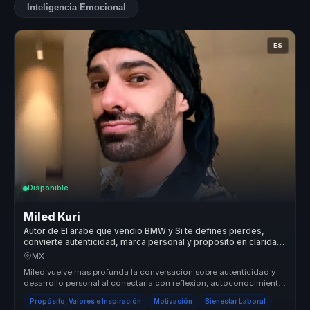
Inteligencia Emocional
ES
Disponible
Miled Kuri
Autor de El arabe que vendio BMW y Si te defines pierdes,
convierte autenticidad, marca personal y proposito en claridad
para equipos.
MX
Miled vuelve mas profunda la conversacion sobre autenticidad y
desarrollo personal al conectarla con reflexion, autoconocimiento
y vincul...
Propósito, Valores e Inspiración
Motivación
Bienestar Laboral