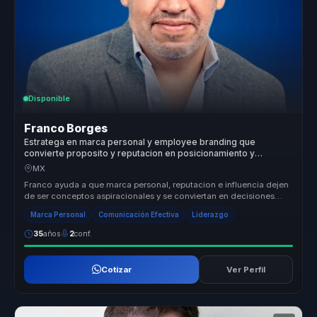
Disponible
Franco Borges
Estratega en marca personal y employee branding que
convierte proposito y reputacion en posicionamiento y
autoridad para lideres y organizaciones.
MX
Franco ayuda a que marca personal, reputacion e influencia dejen
de ser conceptos aspiracionales y se conviertan en decisiones
concretas ...
Marca Personal
Comunicación Efectiva
Liderazgo
35
años
2
conf.
Cotizar
Ver Perfil