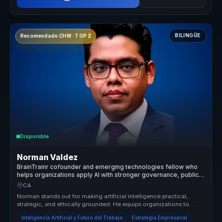
BILINGÜE
Recomendado CHM · TOP 2
Disponible
Norman Valdez
BrainTrainr cofounder and emerging technologies fellow who
helps organizations apply AI with stronger governance, public
trust, and long-term social value.
CA
Norman stands out for making artificial intelligence practical,
strategic, and ethically grounded. He equips organizations to
move beyond...
Inteligencia Artificial y Futuro del Trabajo
Estrategia Empresarial