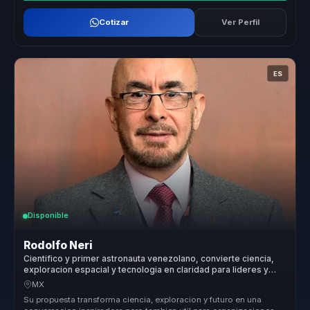
Cotizar
Ver Perfil
ES
Disponible
Rodolfo Neri
Cientifico y primer astronauta venezolano, convierte ciencia,
exploracion espacial y tecnologia en claridad para lideres y
equipos.
MX
Su propuesta transforma ciencia, exploracion y futuro en una