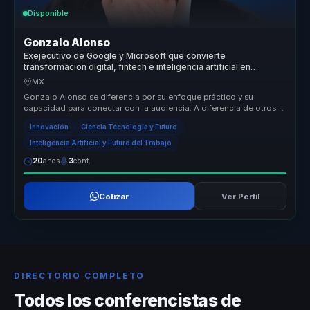
Disponible
Gonzalo Alonso
Exejecutivo de Google y Microsoft que convierte
transformacion digital, fintech e inteligencia artificial en
crecimiento y mejores decisiones para empresas.
MX
Gonzalo Alonso se diferencia por su enfoque práctico y su
capacidad para conectar con la audiencia. A diferencia de otros
speakers, Gonza...
Innovación
Ciencia Tecnología y Futuro
Inteligencia Artificial y Futuro del Trabajo
20
años
3
conf.
Cotizar
Ver Perfil
DIRECTORIO COMPLETO
Todos los conferencistas de