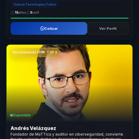
Ciencia Tecnología y Futuro
15
años
3
conf.
Cotizar
Ver Perfil
Recomendado CHM · TOP 3
Disponible
Andrés Velázquez
Fundador de MaTTica y auditor en ciberseguridad, convierte