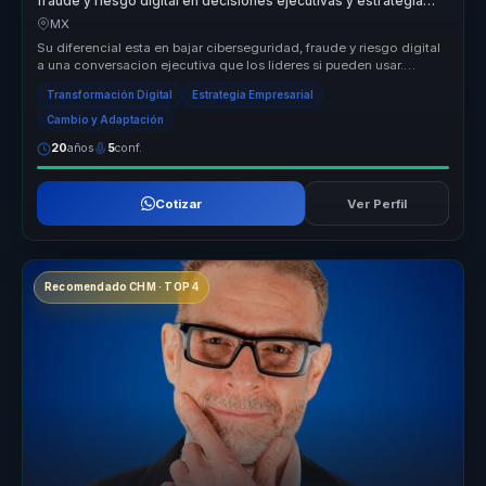
fraude y riesgo digital en decisiones ejecutivas y estrategia
para empresas.
MX
Su diferencial esta en bajar ciberseguridad, fraude y riesgo digital
a una conversacion ejecutiva que los lideres si pueden usar.
Convier...
Transformación Digital
Estrategia Empresarial
Cambio y Adaptación
20
años
5
conf.
Cotizar
Ver Perfil
Recomendado CHM · TOP 4