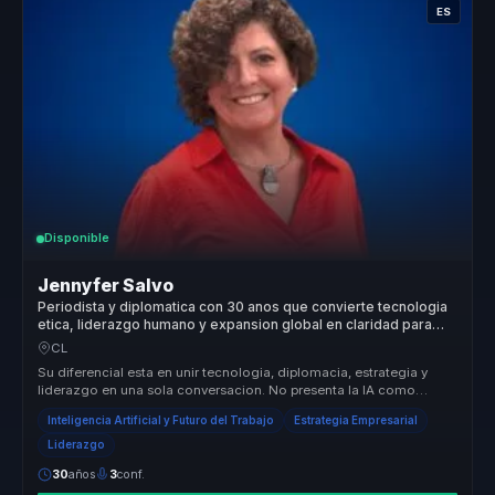
ES
Disponible
Jennyfer Salvo
Periodista y diplomatica con 30 anos que convierte tecnologia
etica, liderazgo humano y expansion global en claridad para
empresas.
CL
Su diferencial esta en unir tecnologia, diplomacia, estrategia y
liderazgo en una sola conversacion. No presenta la IA como
promesa abstr...
Inteligencia Artificial y Futuro del Trabajo
Estrategia Empresarial
Liderazgo
30
años
3
conf.