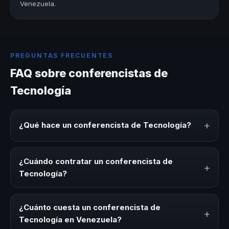
Venezuela.
PREGUNTAS FRECUENTES
FAQ sobre conferencistas de
Tecnología
+
¿Qué hace un conferencista de Tecnología?
Un conferencista de Tecnología es un experto que
comparte conocimiento, estrategias y experiencias sobre
¿Cuándo contratar un conferencista de
+
este tema en eventos corporativos, convenciones y
Tecnología?
seminarios. Su objetivo es generar reflexión, inspiración y
herramientas aplicables para la audiencia.
Es ideal contratar un conferencista de Tecnología para
kick-offs, convenciones anuales, programas de
¿Cuánto cuesta un conferencista de
+
desarrollo, eventos de integración o cuando tu
Tecnología en Venezuela?
organización necesita impulsar un cambio cultural